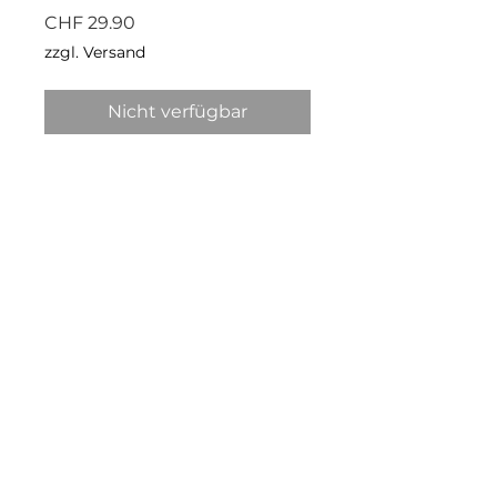
Preis
CHF 29.90
zzgl. Versand
Nicht verfügbar
Kundenservice
Versand
Umtausch & Retoure
Kontakt
Pflegehinweise
Rechtliches
AGB
Impressum