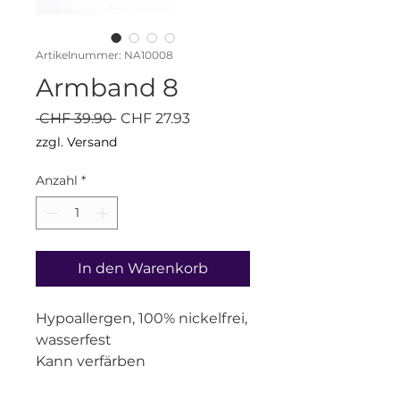
Artikelnummer: NA10008
Armband 8
Standardpreis
Sale-
 CHF 39.90 
CHF 27.93
Preis
zzgl. Versand
Anzahl
*
In den Warenkorb
Hypoallergen, 100% nickelfrei,
wasserfest
Kann verfärben